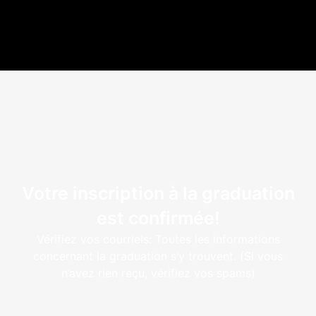
Votre inscription à la graduation
est confirmée!
Vérifiez vos courriels: Toutes les informations
concernant la graduation s’y trouvent. (Si vous
n’avez rien reçu, vérifiez vos spams)