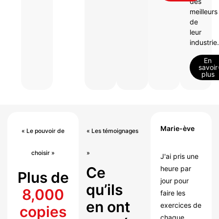
des
meilleurs
de
leur
industrie.
En
savoir
plus
Marie-ève
« Le pouvoir de
« Les témoignages
choisir »
»
J'ai pris une
Ce
heure par
Plus de
jour pour
qu’ils
8,000
faire les
en ont
exercices de
copies
chaque