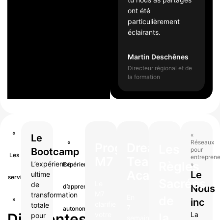
r
ont été
M
particulièrement
éclairants.
Martin Deschênes
Directeur régional et de
la formation
«
«
Le
«
Réseaux
Programme
Dream
Les
Bootcamp
pour
Les
entreprene
M7
Team
Règles
L’expérience
Expérience
»
Académie
Le
ultime
services
Sacrées
Le
de
d’apprentissage
Nous
M7
transformation
En
de
»
inc
clarifie
totale
7
autonome
Différentes
votre
La
la
pour
semaines,