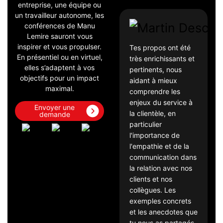
entreprise, une équipe ou
un travailleur autonome, les
conférences de Manu
Lemire sauront vous
inspirer et vous propulser.
Tes propos ont été
V
En présentiel ou en virtuel,
très enrichissants et
f
elles s’adaptent à vos
pertinents, nous
b
objectifs pour un impact
aidant à mieux
i
maximal.
comprendre les
c
enjeux du service à
d
Envoyer une
la clientèle, en
c
demande
particulier
e
l'importance de
a
l'empathie et de la
a
communication dans
a
la relation avec nos
b
clients et nos
q
collègues. Les
exemples concrets
S
et les anecdotes que
D
tu nous as partagés