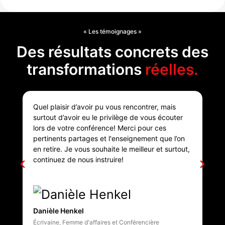
« Les témoignages »
Des résultats concrets des
transformations
réelles.
Quel plaisir d’avoir pu vous rencontrer, mais
L’a
surtout d’avoir eu le privilège de vous écouter
la 
lors de votre conférence! Merci pour ces
cou
pertinents partages et l'enseignement que l’on
un 
en retire. Je vous souhaite le meilleur et surtout,
continuez de nous instruire!
Danièle Henkel
Mar
Écrivaine, Femme d'affaires et Conférencière
Che